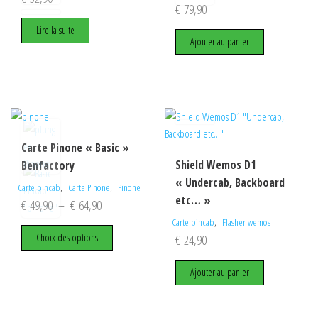
€
79,90
Lire la suite
Ajouter au panier
Carte Pinone « Basic »
Shield Wemos D1
Benfactory
« Undercab, Backboard
,
,
Carte pincab
Carte Pinone
Pinone
etc… »
Plage
€
49,90
–
€
64,90
,
de
Carte pincab
Flasher wemos
Ce
Choix des options
€
24,90
prix :
produit
€ 49,90
a
Ajouter au panier
plusieurs
à
variations.
€ 64,90
Les