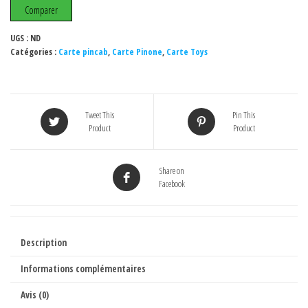
8
Comparer
Mosfet.
UGS :
ND
Catégories :
Carte pincab
,
Carte Pinone
,
Carte Toys
Tweet This
Pin This
Product
Product
Share on
Facebook
Description
Informations complémentaires
Avis (0)