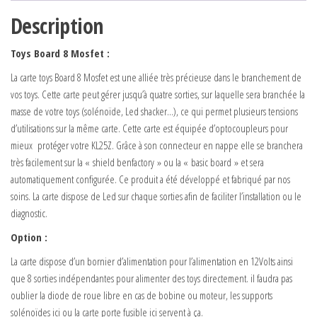
Description
Toys Board 8 Mosfet :
La carte toys Board 8 Mosfet est une alliée très précieuse dans le branchement de
vos toys. Cette carte peut gérer jusqu’à quatre sorties, sur laquelle sera branchée la
masse de votre toys (solénoïde, Led shacker…), ce qui permet plusieurs tensions
d’utilisations sur la même carte. Cette carte est équipée d’optocoupleurs pour
mieux protéger votre KL25Z. Grâce à son connecteur en nappe elle se branchera
très facilement sur la « shield benfactory » ou la « basic board » et sera
automatiquement configurée. Ce produit a été développé et fabriqué par nos
soins. La carte dispose de Led sur chaque sorties afin de faciliter l’installation ou le
diagnostic.
Option :
La carte dispose d’un bornier d’alimentation pour l’alimentation en 12Volts ainsi
que 8 sorties indépendantes pour alimenter des toys directement. il faudra pas
oublier la diode de roue libre en cas de bobine ou moteur, les supports
solénoïdes ici ou la carte porte fusible ici servent à ça.