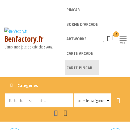
Aller
PINCAB
au
contenu
BORNE D'ARCADE
0
Benfactory.fr
ARTWORKS
Menu
L'ambiance jeux de café chez vous.
CARTE ARCADE
CARTE PINCAB
Catégories