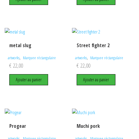
metal slug
Street fighter 2
,
,
artworks
Marquee réctangulaire
artworks
Marquee réctangulaire
€
22,00
€
22,00
Ajouter au panier
Ajouter au panier
Progear
Muchi pork
,
,
artworks
Marquee réctangulaire
artworks
Marquee réctangulaire