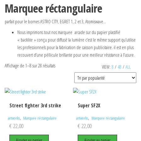
Marquee réctangulaire
parfait pour le bornes ASTRO CITY, EGRET 1, 2 et 3, Atomiswave…
Nous imprimons tout nos marquee arcade sur du papier plastifié
« backlite » conçu pour diffusé la lumière c’est le même support qu’utilise
les professionnels pour la fabrication de caisson publicitaire. il est en plus
recouvert d’une péllicule brillante pour une meilleur résistance à l’usure.
Trié
Affichage de 1–8 sur 28 résultats
VIEW:
8
/
48
/
ALL
par
popularité
Street fighter 3rd strike
Super SF2X
,
,
artworks
Marquee réctangulaire
artworks
Marquee réctangulaire
€
22,00
€
22,00
Ajouter au panier
Ajouter au panier