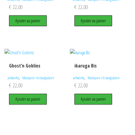
€
22,00
€
22,00
Ajouter au panier
Ajouter au panier
Ghost’n Goblins
ikaruga Bis
,
,
artworks
Marquee réctangulaire
artworks
Marquee réctangulaire
€
22,00
€
22,00
Ajouter au panier
Ajouter au panier