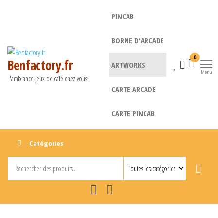
Aller
PINCAB
au
contenu
BORNE D'ARCADE
0
Benfactory.fr
ARTWORKS
Menu
L'ambiance jeux de café chez vous.
CARTE ARCADE
CARTE PINCAB
Catégories