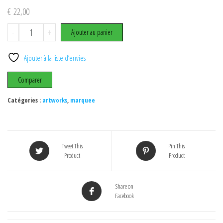
€
22,00
quantité
-
+
Ajouter au panier
de
street
Ajouter à la liste d’envies
fighter
Z
Comparer
naomi
Catégories :
artworks
,
marquee
Tweet This
Pin This
Product
Product
Share on
Facebook