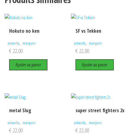
Hokuto no ken
SF vs Tekken
,
,
artworks
marquee
artworks
marquee
€
22,00
€
22,00
Ajouter au panier
Ajouter au panier
metal Slug
super street fighters 2x
,
,
artworks
marquee
artworks
marquee
€
22,00
€
22,00