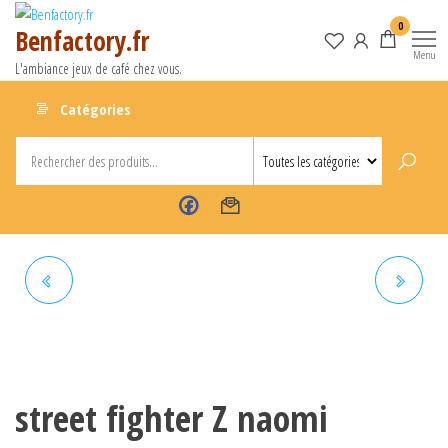
Aller
0
Benfactory.fr
au
Menu
contenu
L'ambiance jeux de café chez vous.
Catégories
TEKKEN TAG
RAIDEN 3
street fighter Z naomi