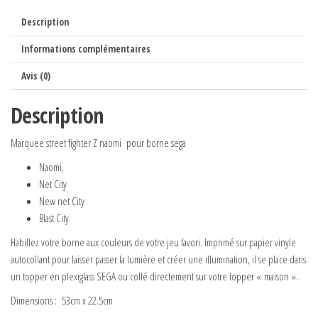
Description
Informations complémentaires
Avis (0)
Description
Marquee street fighter Z naomi pour borne sega
Naomi,
Net City
New net City
Blast City
Habillez votre borne aux couleurs de votre jeu favori. Imprimé sur papier vinyle
autocollant pour laisser passer la lumière et créer une illumination, il se place dans
un topper en plexiglass SEGA ou collé directement sur votre topper « maison ».
Dimensions : 53cm x 22.5cm