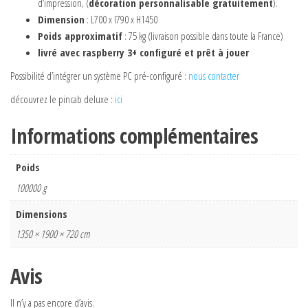
d’impression, (
décoration personnalisable gratuitement
).
Dimension
: L700 x l790 x H1450
Poids approximatif
: 75 kg (livraison possible dans toute la France)
livré avec raspberry 3+ configuré et prêt à jouer
Possibilité d’intégrer un système PC pré-configuré :
nous contacter
découvrez le pincab deluxe :
ici
Informations complémentaires
Poids
100000 g
Dimensions
1350 × 1900 × 720 cm
Avis
Il n’y a pas encore d’avis.