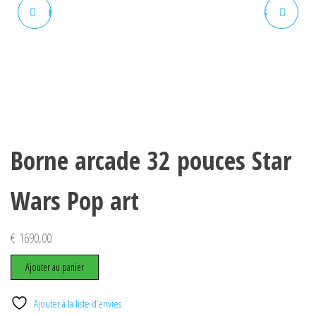
BORNE ARCADE 32 POUCES
BORNE ARCADE 32 POUCES
"FIGHTING CAB" MIAMI VICE
"PERSONNALISABLE"
CITY
Borne arcade 32 pouces Star
Wars Pop art
€
1690,00
quantité
Ajouter au panier
de
Borne
Ajouter à la liste d’envies
arcade