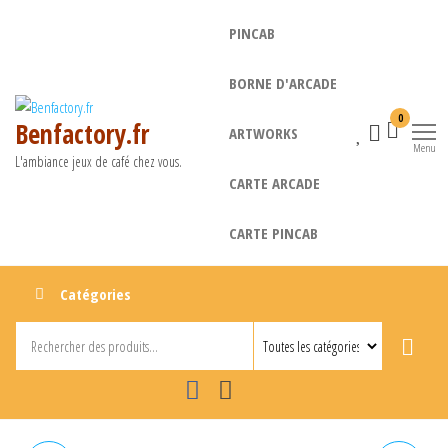
Aller
PINCAB
au
contenu
BORNE D'ARCADE
0
Benfactory.fr
ARTWORKS
Menu
L'ambiance jeux de café chez vous.
CARTE ARCADE
CARTE PINCAB
Catégories