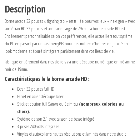
Description
Borne arcade 32 pouces « fighting cab » est taillée pour vos jeux « next gen » avec
son écran HD 32 pouces et son panel large de 79cm. la borne arcade HD est
Entièrement personnalisable selon vos préférences, elle accueillera tout système
du PC en passant par un RaspberryPI3 pour des milliers d’heures de jeux. Son
look moderne et épuré s’intégrera parfaitement dans vos lieux de vie.
fabriqué entièrement dans nos ateliers via une découpe numérique en mélaminé
noir de 19mm.
Caractéristiques le la borne arcade HD :
Ecran 32 pouces full HD
Panel en acier découpe laser.
Stick et bouton full Sanwa ou Seimitsu
(nombreux colories au
choix).
Système de son 2.1 avec caisson de basse intégré
3 prises 240 volts intégrées
Vinyles et autocollants hautes résolutions et laminés dans notre studio