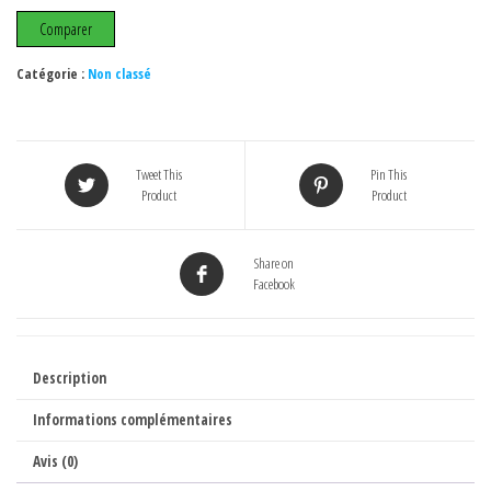
32
Comparer
pouces
Star
Catégorie :
Non classé
Wars
Pop
art
Tweet This
Pin This
Product
Product
Share on
Facebook
Description
Informations complémentaires
Avis (0)