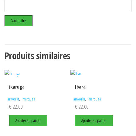
Produits similaires
ikaruga
Ibara
,
,
artworks
marquee
artworks
marquee
€
22,00
€
22,00
Ajouter au panier
Ajouter au panier