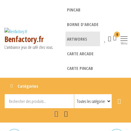
Aller
PINCAB
au
contenu
BORNE D'ARCADE
0
Benfactory.fr
ARTWORKS
Menu
L'ambiance jeux de café chez vous.
CARTE ARCADE
CARTE PINCAB
Catégories