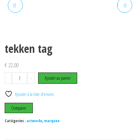
TEKKEN5
STREET FIGHTER Z NAOMI
tekken tag
€
22,00
quantité
-
+
Ajouter au panier
de
tekken
Ajouter à la liste d’envies
tag
Comparer
Catégories :
artworks
,
marquee