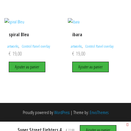
spiral Bleu
ibara
,
,
artworks
Control Panel overlay
artworks
Control Panel overlay
€
19,00
€
19,00
Ajouter au panier
Ajouter au panier
Proudly powered by
WordPress
|
Theme by:
EnvoThemes
Select at least 2 products
Super Street Fighters 4
Ajouter au panier
€
22,00