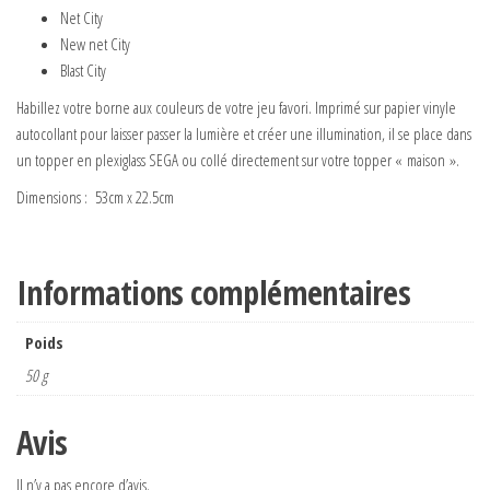
Net City
New net City
Blast City
Habillez votre borne aux couleurs de votre jeu favori. Imprimé sur papier vinyle
autocollant pour laisser passer la lumière et créer une illumination, il se place dans
un topper en plexiglass SEGA ou collé directement sur votre topper « maison ».
Dimensions : 53cm x 22.5cm
Informations complémentaires
Poids
50 g
Avis
Il n’y a pas encore d’avis.