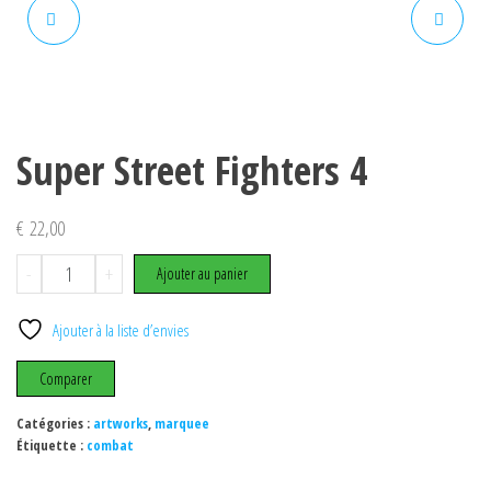
CAPCOM VS SNK 2
SF VS TEKKEN
Super Street Fighters 4
€
22,00
quantité
-
+
Ajouter au panier
de
Super
Ajouter à la liste d’envies
Street
Fighters
Comparer
4
Catégories :
artworks
,
marquee
Étiquette :
combat