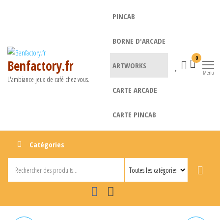
Aller
PINCAB
au
contenu
BORNE D'ARCADE
0
Benfactory.fr
ARTWORKS
Menu
L'ambiance jeux de café chez vous.
CARTE ARCADE
CARTE PINCAB
Catégories