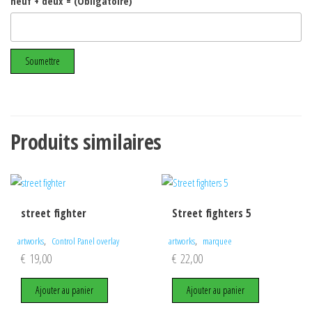
neuf + deux = (Obligatoire)
Produits similaires
street fighter
Street fighters 5
,
,
artworks
Control Panel overlay
artworks
marquee
€
19,00
€
22,00
Ajouter au panier
Ajouter au panier