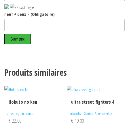
neuf + deux = (Obligatoire)
Produits similaires
Hokuto no ken
ultra street fighters 4
,
,
artworks
marquee
artworks
Control Panel overlay
€
22,00
€
19,00