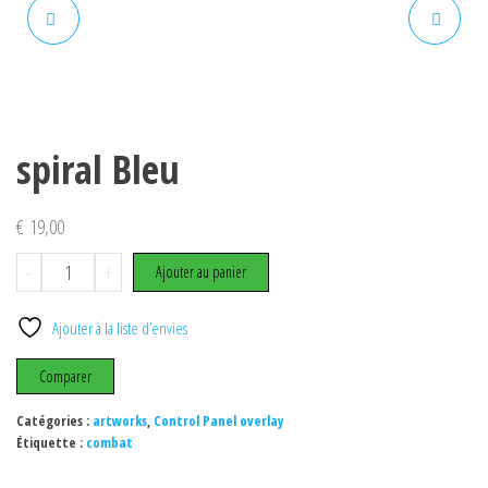
SPIRAL VERT
BLASTCITY
spiral Bleu
€
19,00
quantité
-
+
Ajouter au panier
de
spiral
Ajouter à la liste d’envies
Bleu
Comparer
Catégories :
artworks
,
Control Panel overlay
Étiquette :
combat