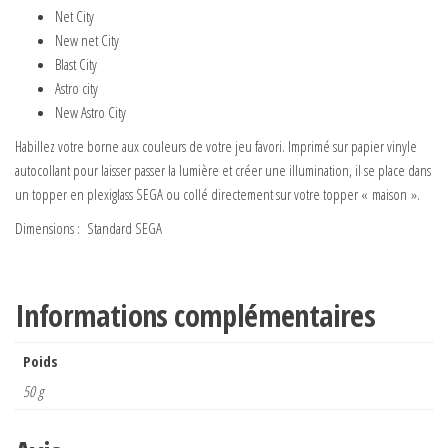
Net City
New net City
Blast City
Astro city
New Astro City
Habillez votre borne aux couleurs de votre jeu favori. Imprimé sur papier vinyle
autocollant pour laisser passer la lumière et créer une illumination, il se place dans
un topper en plexiglass SEGA ou collé directement sur votre topper « maison ».
Dimensions : Standard SEGA
Informations complémentaires
Poids
50 g