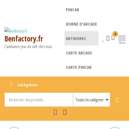
Aller
PINCAB
au
contenu
BORNE D'ARCADE
0
Benfactory.fr
ARTWORKS
Menu
L'ambiance jeux de café chez vous.
CARTE ARCADE
CARTE PINCAB
Catégories