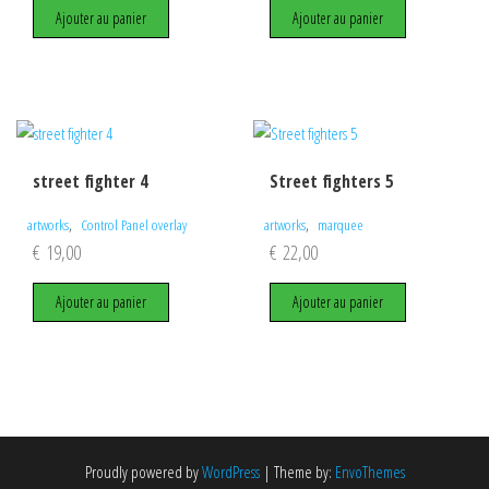
Ajouter au panier
Ajouter au panier
street fighter 4
Street fighters 5
,
,
artworks
Control Panel overlay
artworks
marquee
€
19,00
€
22,00
Ajouter au panier
Ajouter au panier
Proudly powered by
WordPress
|
Theme by:
EnvoThemes