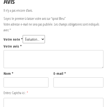
Avis
Il n’y a pas encore d’avis.
Soyez le premier à laisser votre avis sur “spiral Bleu”
Votre adresse e-mail ne sera pas publiée.
Les champs obligatoires sont indiqués
avec
*
Votre note
*
Votre avis
*
Nom
*
E-mail
*
Entrez Captcha ici :
*