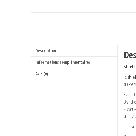
Description
Des
Informations complémentaires
shield
Avis (0)
le s
hie
d’extens
Évoluti
Branche
« start
dans VPX
l’utilis