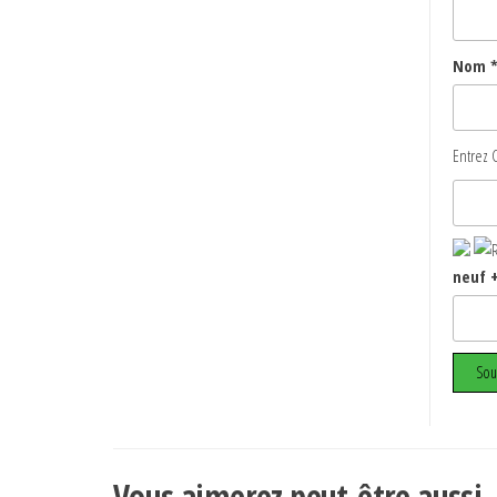
Nom
Entrez C
neuf +
Vous aimerez peut-être aussi