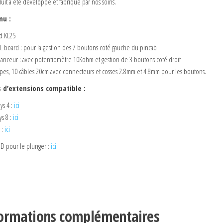
uit a été développé et fabriqué par nos soins.
nu :
d KL25
 L board : pour la gestion des 7 boutons coté gauche du pincab
 lanceur : avec potentiomètre 10Kohm et gestion de 3 boutons coté droit
pes, 10 câbles 20cm avec connecteurs et cosses 2.8mm et 4.8mm pour les boutons.
 d’extensions compatible :
ys 4 :
ici
ys 8 :
ici
 :
ici
 3D pour le plunger :
ici
ormations complémentaires