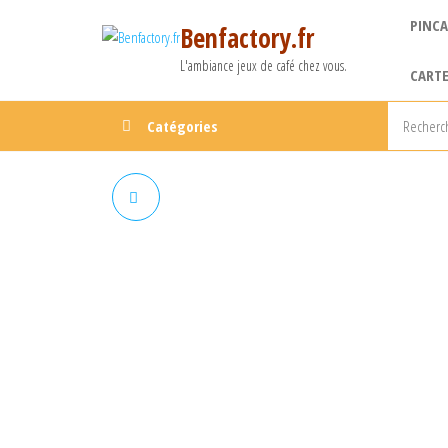
Aller
PINCA
Benfactory.fr
au
contenu
L'ambiance jeux de café chez vous.
CARTE
Catégories
PIN2DMD (PACK)
NUCLÉO429ZI + DALLES P2.5 +
FRAME