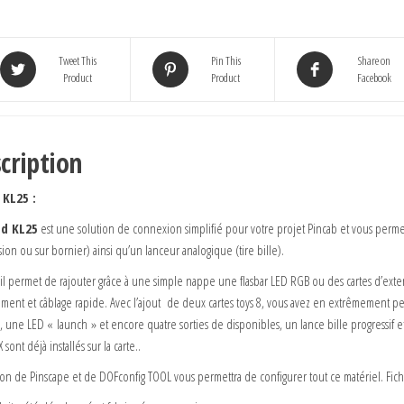
Tweet This
Pin This
Share on
Product
Product
Facebook
cription
 KL25 :
ld KL25
est une solution de connexion simplifié pour votre projet Pincab et vous permet
ion ou sur bornier) ainsi qu’un lanceur analogique (tire bille).
f il permet de rajouter grâce à une simple nappe une flasbar LED RGB ou des cartes d’ext
ment et câblage rapide. Avec l’ajout de deux cartes toys 8, vous avez en extrêmement p
 », une LED « launch » et encore quatre sorties de disponibles, un lance bille progressif
 sont déjà installés sur la carte..
ation de Pinscape et de DOFconfig TOOL vous permettra de configurer tout ce matériel. Fichi