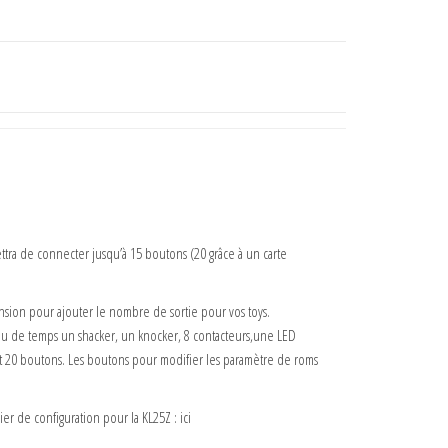
tra de connecter jusqu’à 15 boutons (20 grâce à un carte
ension pour ajouter le nombre de sortie pour vos toys.
eu de temps un shacker, un knocker, 8 contacteurs,une LED
 et 20 boutons. Les boutons pour modifier les paramètre de roms
er de configuration pour la KL25Z : ici