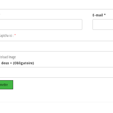
*
E-mail
*
aptcha ici :
*
 deux = (Obligatoire)
…