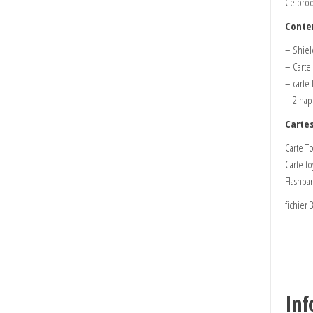
Ce prod
Conte
– Shiel
– Carte
– carte
– 2 nap
Cartes
Carte To
Carte to
Flashbar
fichier
Inf