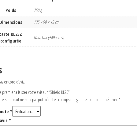
Poids
250 g
Dimensions
125 × 90 × 15 cm
carte KL25Z
Non, Oui (+40euros)
configurée
s
 pas encore d’avis.
 premier à laisser votre avis sur “Shield KL25”
dresse e-mail ne sera pas publiée.
Les champs obligatoires sont indiqués avec
*
 note
*
 avis
*