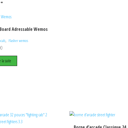
hBoard Adressable Wemos
,
ncab
Flasher wemos
90
e la suite
Borne d’arcade Classique 24