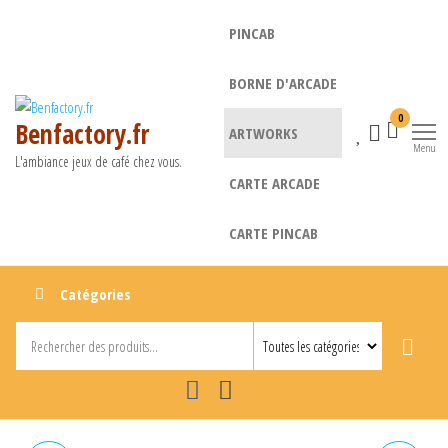
Aller
PINCAB
au
contenu
BORNE D'ARCADE
0
Benfactory.fr
ARTWORKS
Menu
L'ambiance jeux de café chez vous.
CARTE ARCADE
CARTE PINCAB
Catégories