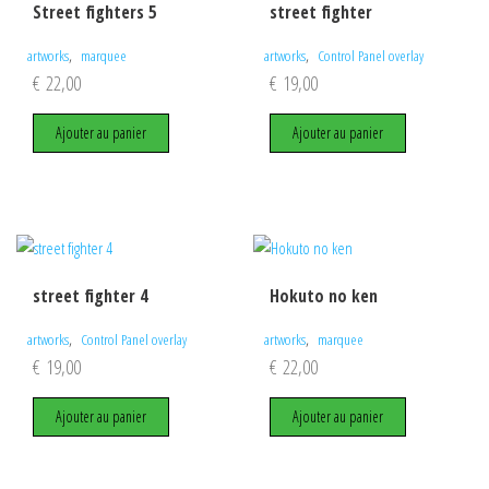
Street fighters 5
street fighter
,
,
artworks
marquee
artworks
Control Panel overlay
€
22,00
€
19,00
Ajouter au panier
Ajouter au panier
street fighter 4
Hokuto no ken
,
,
artworks
Control Panel overlay
artworks
marquee
€
19,00
€
22,00
Ajouter au panier
Ajouter au panier