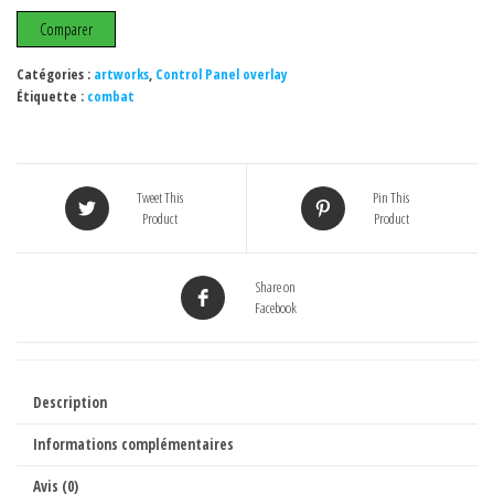
ken
Comparer
(
ken
Catégories :
artworks
,
Control Panel overlay
Étiquette :
combat
le
survivant
).
Tweet This
Pin This
Product
Product
Share on
Facebook
Description
Informations complémentaires
Avis (0)