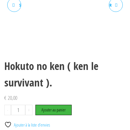
SUPER STREET FIGHTER 2 X
SET HOKUTO NO KEN POUR
BORNE SEGA
Hokuto no ken ( ken le
survivant ).
€
20,00
quantité
-
+
Ajouter au panier
de
Hokuto
Ajouter à la liste d’envies
no