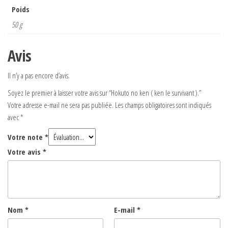
Poids
50 g
Avis
Il n’y a pas encore d’avis.
Soyez le premier à laisser votre avis sur “Hokuto no ken ( ken le survivant ).”
Votre adresse e-mail ne sera pas publiée.
Les champs obligatoires sont indiqués
avec
*
Votre note
*
Votre avis
*
Nom
*
E-mail
*