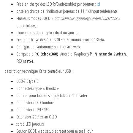
Prise en charge des LED RVB adressables par bouton :
ici
prise en charge de l’indicateur joueurs de 1 à 4 (Xinput seulement)
Plusieurs modes SOCD «
Simultaneous Opposing Cardinal Directions
»
(pour hitbox)
choix du dPad ou joystick droit ou gauche.
Prise en charge des écrans OLED I2C monochromes 128×64
Configuration autonome par interface web.
Compatible
PC (xbox360)
, Android, Raspberry Pi,
Nintendo Switch
,
PS3 et
PS4
.
description technique Carte contrôleur USB :
USB-2.0 type C
Connecteur type « Brooks »
bornier pour boutons et joystick ou Pin header
Connecteur LED boutons
Connecteur TP/L3/R3
Extension I2C / écran OLED
sortie LED joueurs
Bouton BOOT, web setup et reset pour mises à jour