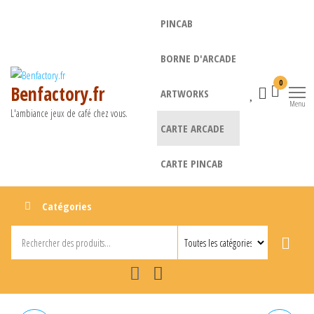
Aller
PINCAB
au
contenu
BORNE D'ARCADE
0
Benfactory.fr
ARTWORKS
Menu
L'ambiance jeux de café chez vous.
CARTE ARCADE
CARTE PINCAB
Catégories