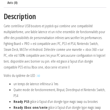
Avis (0)
Description
Carte contrôleur USB boutons et joystick qui
combine une compatibilité
multiplateforme, une faible latence et un riche ensemble de fonctionnalités pour
offrir des possibilités de personnalisation infinies sans sacrifier les performances.
Fighting Board « PRO » est compatible avec PC, PS3 et PS4, Nintendo Switch,
Steam Deck, MiSTer et Android. Détectée comme une manette « xbox 360 » sur
PC, elle est 100% compatible avec les jeux PC sans aucune configuration ni logiciel
tiers. disponible avec bornier ou pin. elle est grace à l’ajout d’un dongle
compatible PS5 et/ou Xbox one, xbox serie et serie X
Vidéo du système de LED :
ici
un temps de latence inférieur à 1ms
Quatre mode de fonctionnement, XInput, DirectInput et Nintendo Switch,
PS4
Ready PS5
grâce à l’ajout d’un dongle type magic swap ou brookes
Ready Xbox one/serie
grâce à l’ajout d’un dongle type magic swap