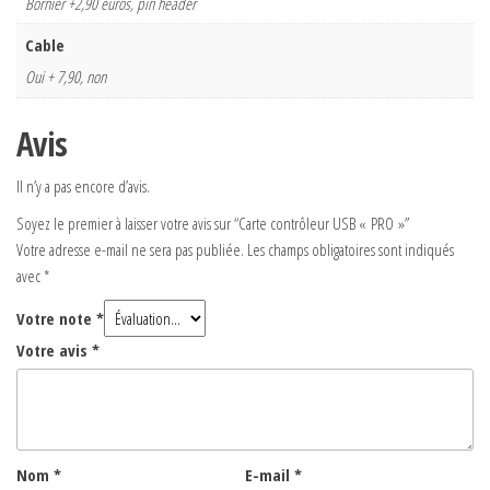
Bornier +2,90 euros, pin header
Cable
Oui + 7,90, non
Avis
Il n’y a pas encore d’avis.
Soyez le premier à laisser votre avis sur “Carte contrôleur USB « PRO »”
Votre adresse e-mail ne sera pas publiée.
Les champs obligatoires sont indiqués
avec
*
Votre note
*
Votre avis
*
Nom
*
E-mail
*