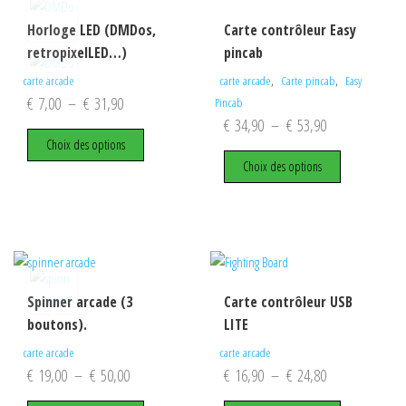
Horloge LED (DMDos,
Carte contrôleur Easy
retropixelLED…)
pincab
,
,
carte arcade
carte arcade
Carte pincab
Easy
Plage
€
7,00
–
€
31,90
Pincab
Plage
€
34,90
–
€
53,90
de
Ce
Choix des options
de
prix :
produit
Ce
Choix des options
prix :
€ 7,00
a
produit
€ 34,90
plusieurs
a
à
variations.
plusieurs
à
€ 31,90
Les
variations.
€ 53,90
options
Les
peuvent
options
Spinner arcade (3
Carte contrôleur USB
être
peuvent
boutons).
LITE
choisies
être
sur
choisies
carte arcade
carte arcade
Plage
Plage
€
19,00
–
€
50,00
€
16,90
–
€
24,80
la
sur
page
la
de
de
Ce
Ce