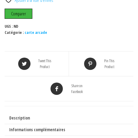
contrôleur
USB
Comparer
"PRO"
UGS :
ND
Catégorie :
carte arcade
Tweet This
Pin This
Product
Product
Share on
Facebook
Description
Informations complémentaires