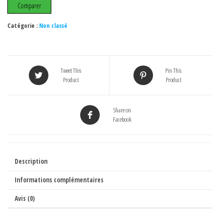
32
Comparer
pouces
"fighting
Catégorie :
Non classé
cab"
2
joueurs
Tweet This
Pin This
Goldorak
Product
Product
Share on
Facebook
Description
Informations complémentaires
Avis (0)