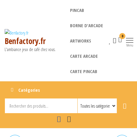
Aller
PINCAB
au
contenu
BORNE D'ARCADE
0
Benfactory.fr
ARTWORKS
Menu
L'ambiance jeux de café chez vous.
CARTE ARCADE
CARTE PINCAB
Catégories