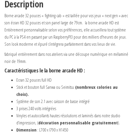
Description
Borne arcade 32 pouces « fighting cab » est taillée pour vos jeux « next gen » avec
son écran HD 32 pouces et son panel large de 79cm. la borne arcade HD est
Entièrement personnalisable selon vos préférences, elle accueillera tout système
du PC à la PS4 en passant par un RaspberryPI3 pour des milliers d’heures de jeux.
Son look moderne et épuré s’intégrera parfaitement dans vos lieux de vie.
fabriqué entièrement dans nos ateliers via une découpe numérique en mélaminé
noir de 19mm.
Caractéristiques le la borne arcade HD :
Ecran 32 pouces full HD
Stick et bouton full Sanwa ou Seimitsu
(nombreux colories au
choix).
Système de son 2.1 avec caisson de basse intégré
3 prises 240 volts intégrées
Vinyles et autocollants hautes résolutions et laminés dans notre studio
d’impression, (
décoration personnalisable gratuitement
).
Dimension
: L700 x l790 x H1450