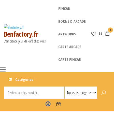
Aller
PINCAB
au
contenu
BORNE D'ARCADE
0
Benfactory.fr
ARTWORKS
L'ambiance jeux de café chez vous.
CARTE ARCADE
CARTE PINCAB
Menu
Catégories