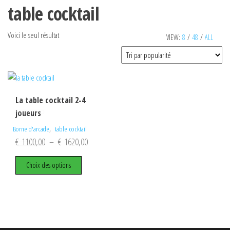
table cocktail
Voici le seul résultat
VIEW:
8
/
48
/
ALL
La table cocktail 2-4
joueurs
,
Borne d'arcade
table cocktail
Plage
€
1100,00
–
€
1620,00
de
Ce
Choix des options
prix :
produit
€ 1100,00
a
plusieurs
à
variations.
€ 1620,00
Les