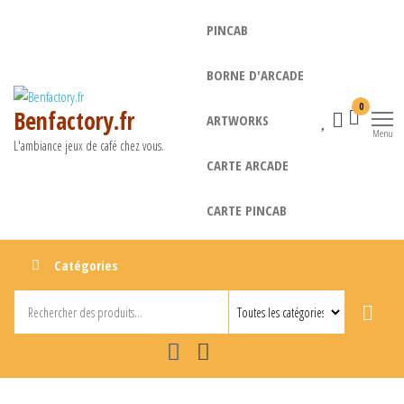
Aller
PINCAB
au
contenu
BORNE D'ARCADE
0
Benfactory.fr
ARTWORKS
Menu
L'ambiance jeux de café chez vous.
CARTE ARCADE
CARTE PINCAB
Catégories