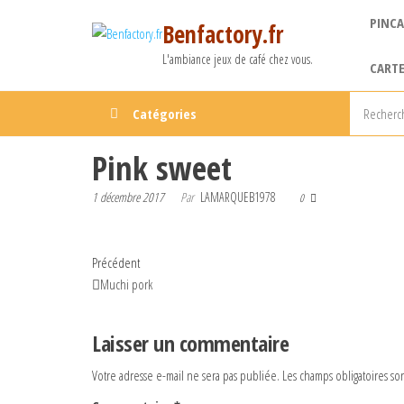
Aller
PINCA
Benfactory.fr
au
contenu
L'ambiance jeux de café chez vous.
CARTE
Catégories
Pink sweet
1 décembre 2017
Par
LAMARQUEB1978
0
Navigation
Article
Précédent
précédent
Muchi pork
de
l’article
Laisser un commentaire
Votre adresse e-mail ne sera pas publiée.
Les champs obligatoires so