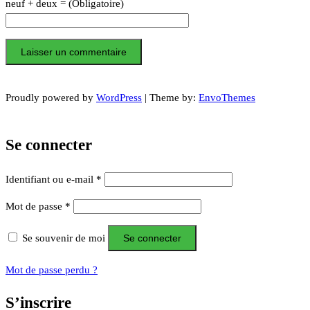
neuf + deux = (Obligatoire)
Proudly powered by
WordPress
|
Theme by:
EnvoThemes
Se connecter
Obligatoire
Identifiant ou e-mail
*
Obligatoire
Mot de passe
*
Se souvenir de moi
Se connecter
Mot de passe perdu ?
S’inscrire