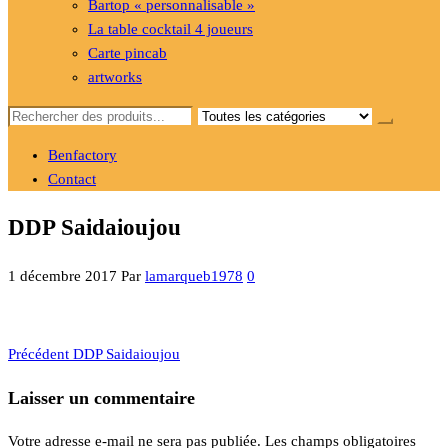
Bartop « personnalisable »
La table cocktail 4 joueurs
Carte pincab
artworks
Benfactory
Contact
DDP Saidaioujou
1 décembre 2017
Par
lamarqueb1978
0
Article
Navigation
Précédent
DDP Saidaioujou
précédent
de
Laisser un commentaire
l’article
Votre adresse e-mail ne sera pas publiée.
Les champs obligatoires