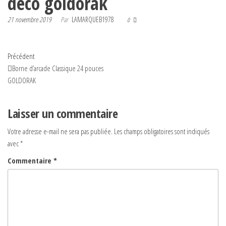
deco goldorak
21 novembre 2019
Par
LAMARQUEB1978
0
Navigation
Article
Précédent
précédent
Borne d’arcade Classique 24 pouces
de
GOLDORAK
l’article
Laisser un commentaire
Votre adresse e-mail ne sera pas publiée.
Les champs obligatoires sont indiqués
avec
*
Commentaire
*