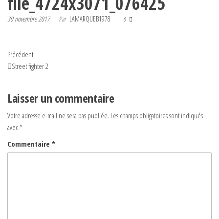
file_4724x3071_076425
30 novembre 2017
Par
LAMARQUEB1978
0
Navigation
Article
Précédent
précédent
Street fighter 2
de
l’article
Laisser un commentaire
Votre adresse e-mail ne sera pas publiée.
Les champs obligatoires sont indiqués
avec
*
Commentaire
*