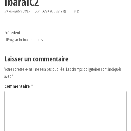
IbaraIC2
21 novembre 2017
Par
LAMARQUEB1978
0
Navigation
Article
Précédent
précédent
Progear Instruction cards
de
l’article
Laisser un commentaire
Votre adresse e-mail ne sera pas publiée.
Les champs obligatoires sont indiqués
avec
*
Commentaire
*