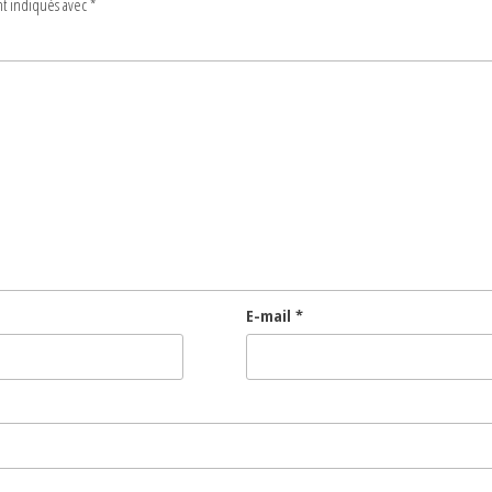
nt indiqués avec
*
E-mail
*