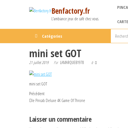
Aller
PINCA
Benfactory.fr
au
contenu
L'ambiance jeux de café chez vous.
CARTE
Catégories
mini set GOT
21 juillet 2019
Par
LAMARQUEB1978
0
mini set GOT
Navigation
Article
Précédent
précédent
le Pincab Deluxe 4K Game Of Throne
de
l’article
Laisser un commentaire