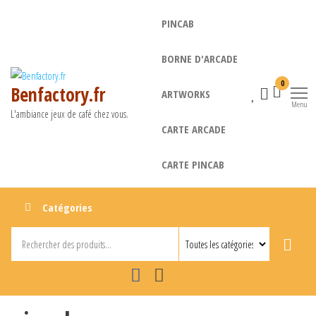
Aller
PINCAB
au
contenu
BORNE D'ARCADE
0
Benfactory.fr
ARTWORKS
Menu
L'ambiance jeux de café chez vous.
CARTE ARCADE
CARTE PINCAB
Catégories