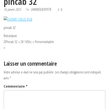
pincab 32
16 janvier 2025
Par
LAMARQUEB1978
0
pincab 32
Navigation
Article
Précédent
précédent
Pincab 32 » 2K 165hz « Personnalisable
de
»
l’article
Laisser un commentaire
Votre adresse e-mail ne sera pas publiée.
Les champs obligatoires sont indiqués
avec
*
Commentaire
*