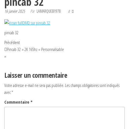
pincab 32
16 janvier 2025
Par
LAMARQUEB1978
0
pincab 32
Navigation
Article
Précédent
précédent
Pincab 32 » 2K 165hz « Personnalisable
de
»
l’article
Laisser un commentaire
Votre adresse e-mail ne sera pas publiée.
Les champs obligatoires sont indiqués
avec
*
Commentaire
*