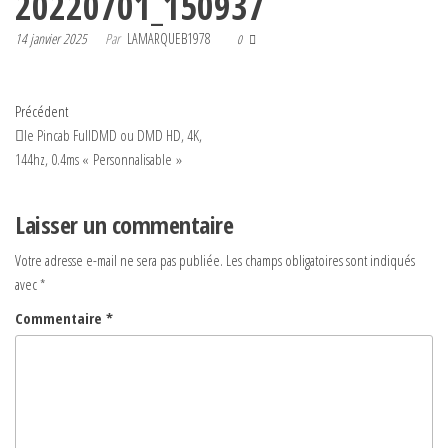
20220701_150937
14 janvier 2025
Par
LAMARQUEB1978
0
Navigation
Article
Précédent
précédent
le Pincab FullDMD ou DMD HD, 4K,
de
144hz, 0.4ms « Personnalisable »
l’article
Laisser un commentaire
Votre adresse e-mail ne sera pas publiée.
Les champs obligatoires sont indiqués
avec
*
Commentaire
*