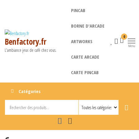
Aller
PINCAB
au
contenu
BORNE D'ARCADE
0
Benfactory.fr
ARTWORKS
Menu
L'ambiance jeux de café chez vous.
CARTE ARCADE
CARTE PINCAB
Catégories