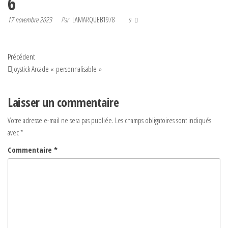
6
17 novembre 2023
Par
LAMARQUEB1978
0
Navigation
Article
Précédent
précédent
Joystick Arcade « personnalisable »
de
l’article
Laisser un commentaire
Votre adresse e-mail ne sera pas publiée.
Les champs obligatoires sont indiqués
avec
*
Commentaire
*