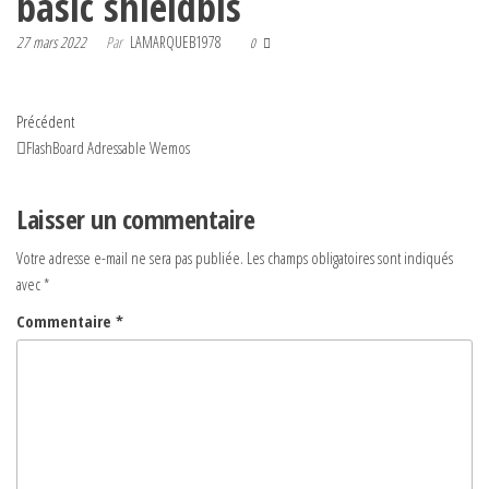
basic shieldbis
27 mars 2022
Par
LAMARQUEB1978
0
Navigation
Article
Précédent
précédent
FlashBoard Adressable Wemos
de
l’article
Laisser un commentaire
Votre adresse e-mail ne sera pas publiée.
Les champs obligatoires sont indiqués
avec
*
Commentaire
*