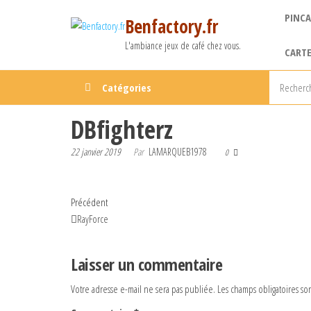
Aller
PINCA
Benfactory.fr
au
contenu
L'ambiance jeux de café chez vous.
CARTE
Catégories
DBfighterz
22 janvier 2019
Par
LAMARQUEB1978
0
Navigation
Article
Précédent
précédent
RayForce
de
l’article
Laisser un commentaire
Votre adresse e-mail ne sera pas publiée.
Les champs obligatoires so