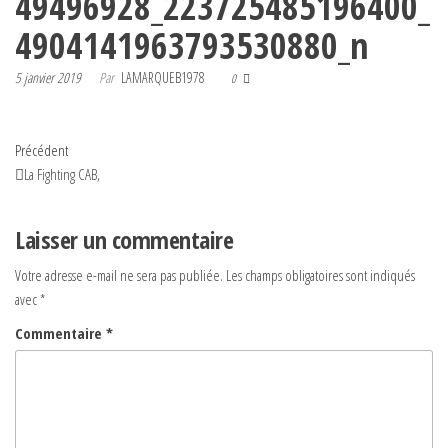
49496928_223725485196400_
4904141963793530880_n
5 janvier 2019
Par
LAMARQUEB1978
0
Navigation
Article
Précédent
précédent
La Fighting CAB,
de
l’article
Laisser un commentaire
Votre adresse e-mail ne sera pas publiée.
Les champs obligatoires sont indiqués
avec
*
Commentaire
*