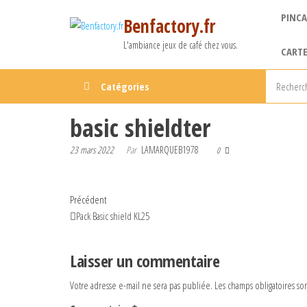
Aller
PINCA
Benfactory.fr
au
contenu
L'ambiance jeux de café chez vous.
CARTE
Catégories
basic shieldter
23 mars 2022
Par
LAMARQUEB1978
0
Navigation
Article
Précédent
précédent
Pack Basic shield KL25
de
l’article
Laisser un commentaire
Votre adresse e-mail ne sera pas publiée.
Les champs obligatoires so