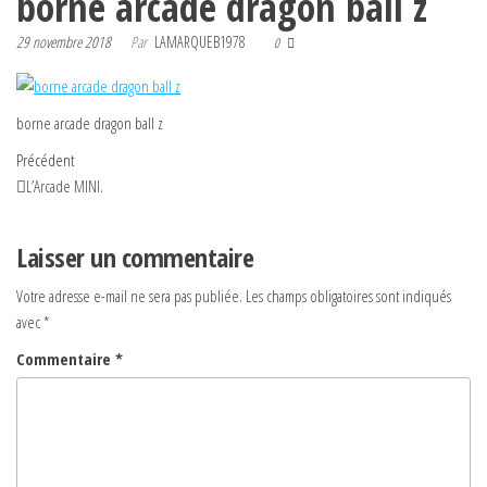
borne arcade dragon ball z
29 novembre 2018
Par
LAMARQUEB1978
0
borne arcade dragon ball z
Navigation
Article
Précédent
précédent
L’Arcade MINI.
de
l’article
Laisser un commentaire
Votre adresse e-mail ne sera pas publiée.
Les champs obligatoires sont indiqués
avec
*
Commentaire
*