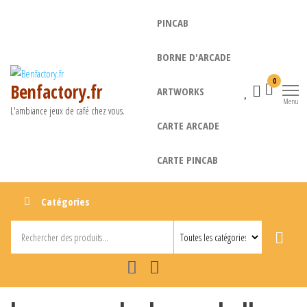
Aller
PINCAB
au
contenu
BORNE D'ARCADE
0
Benfactory.fr
ARTWORKS
Menu
L'ambiance jeux de café chez vous.
CARTE ARCADE
CARTE PINCAB
Catégories