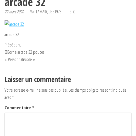
arcade 32
22 mars 2020
Par
LAMARQUEB1978
0
arcade 32
Navigation
Article
Précédent
précédent
Borne arcade 32 pouces
de
« Personnalisable »
l’article
Laisser un commentaire
Votre adresse e-mail ne sera pas publiée.
Les champs obligatoires sont indiqués
avec
*
Commentaire
*