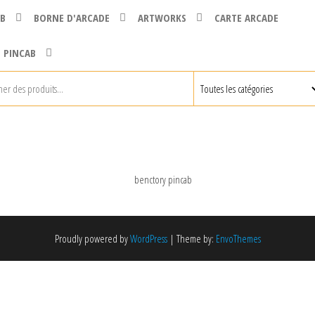
B
BORNE D'ARCADE
ARTWORKS
CARTE ARCADE
 PINCAB
Proudly powered by
WordPress
|
Theme by:
EnvoThemes