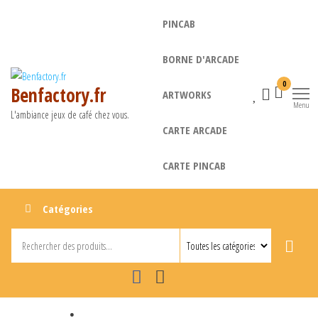
Aller
PINCAB
au
contenu
BORNE D'ARCADE
0
Benfactory.fr
ARTWORKS
Menu
L'ambiance jeux de café chez vous.
CARTE ARCADE
CARTE PINCAB
Catégories