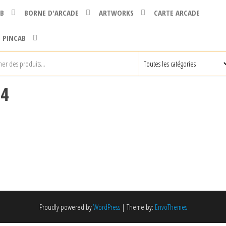
B
BORNE D'ARCADE
ARTWORKS
CARTE ARCADE
 PINCAB
 4
Proudly powered by
WordPress
|
Theme by:
EnvoThemes