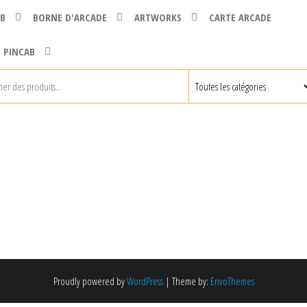
B
BORNE D'ARCADE
ARTWORKS
CARTE ARCADE
 PINCAB
Proudly powered by
WordPress
|
Theme by:
EnvoThemes