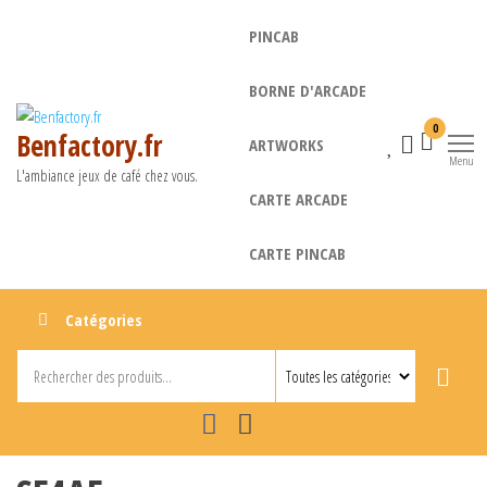
Aller
PINCAB
au
contenu
BORNE D'ARCADE
0
Benfactory.fr
ARTWORKS
Menu
L'ambiance jeux de café chez vous.
CARTE ARCADE
CARTE PINCAB
Catégories