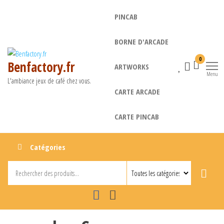
Aller
PINCAB
au
contenu
BORNE D'ARCADE
0
Benfactory.fr
ARTWORKS
Menu
L'ambiance jeux de café chez vous.
CARTE ARCADE
CARTE PINCAB
Catégories